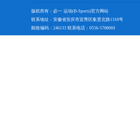
版权所有：必一·运动(B-Sports)官方网站
联系地址：安徽省安庆市宜秀区集贤北路1318号
邮政编码：246133 联系电话：0556-5708069