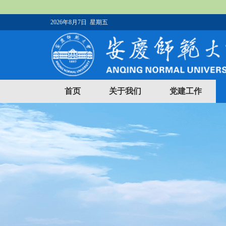
2026年8月7日 星期五
首页
关于我们
党建工作