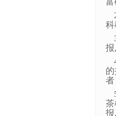
富
科
报
的
者
茶
报