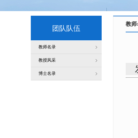
教师
团队队伍
教师名录
教授风采
博士名录