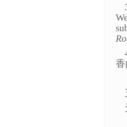
We
su
Ro
香