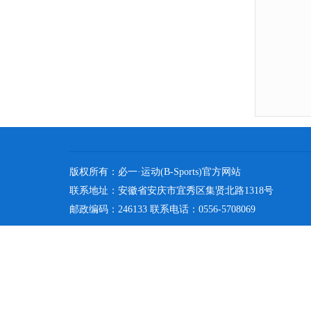
版权所有：必一·运动(B-Sports)官方网站
联系地址：安徽省安庆市宜秀区集贤北路1318号
邮政编码：246133 联系电话：0556-5708069