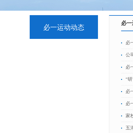
必一
必一运动动态
必
公
必
“
必
必
家
五