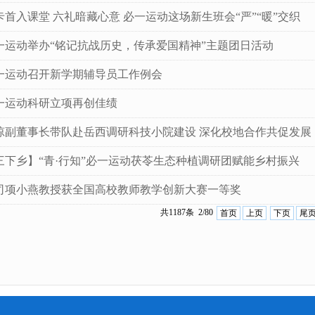
卡首入课堂 六礼暗藏心意 必一运动这场新生班会“严”“暖”交织
一运动举办“铭记抗战历史，传承爱国精神”主题团日活动
一运动召开新学期辅导员工作例会
一运动科研立项再创佳绩
琼副董事长带队赴岳西调研科技小院建设 深化校地合作共促发展
三下乡】“青·行知”必一运动茯苓生态种植调研团赋能乡村振兴
司项小燕教授获全国高校教师教学创新大赛一等奖
共1187条 2/80
首页
上页
下页
尾