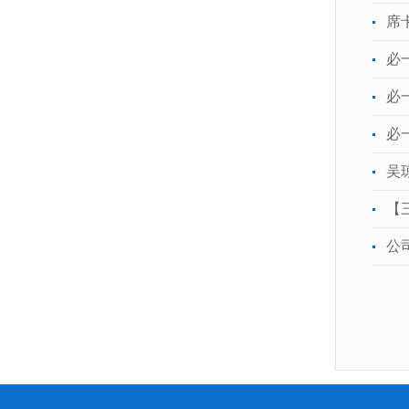
席
必
必
必
吴
【
公