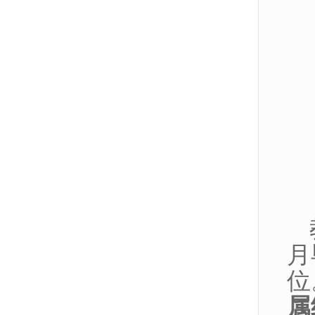
月
位
属