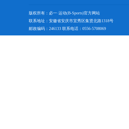
版权所有：必一·运动(B-Sports)官方网站
联系地址：安徽省安庆市宜秀区集贤北路1318号
邮政编码：246133 联系电话：0556-5708069