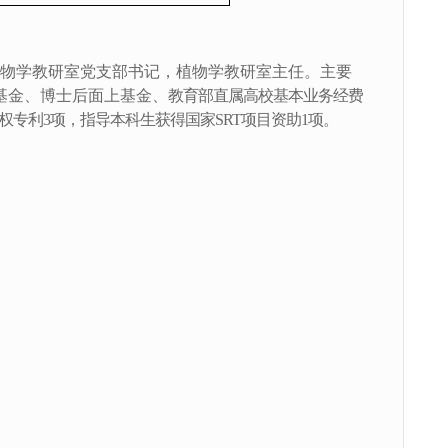
物学教研室党支部书记，植物学教研室主任。主要
基金、博士后面上基金、
教育部直属高校基本业务经费
权专利
3
项，指导本科生获得国家
SRT
项目资助
1
项。