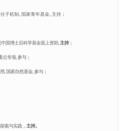
的分子机制
,
国家青年基金
,
主持
；
批中国博士后科学基金面上资助
,
主持
；
重点专项
,
参与
；
用
,
国家自然基金
,
参与
；
的探索与实践，
主持。