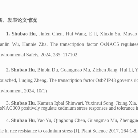
四、发表论文情况
1.
Shubao
Hu
,
Jinfen Chen
,
Hui Wang
,
E Ji
,
Xinxin Su
,
Muyao
anlin Wu
,
Hannie Zha
.
The transcription factor OsNAC5 regulate
nvironmental Safety
, 2024, 285: 117102
2.
Shubao Hu
,
Binbin Du
,
Guangmao Mu
,
Zichen Jiang
,
Hui Li
,
Y
ouached
,
Luqing Zheng
.
The transcription factor OsbZIP48 governs ric
nvironment, 2024, 10(1)
3.
Shubao
Hu
,
Kamran Iqbal Shinwari, Yuxinrui Song, Jixing Xi
sNAC300 positively regulate cadmium stress responses and tolerance i
4.
Shubao Hu
, Yao Yu, Qinghong Chen, Guangmao Mu, Zhengguo
ole in rice resistance to cadmium stress [J]. Plant Science 2017
,
264:1-8.