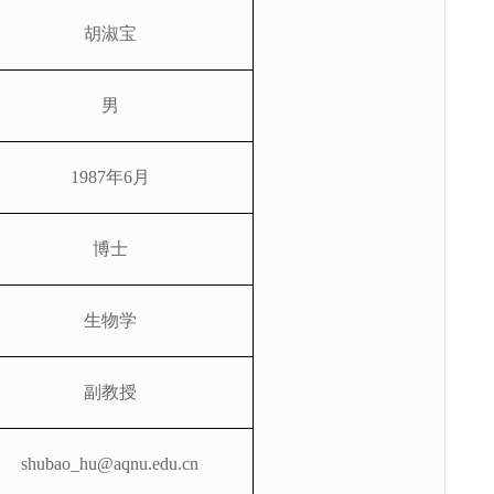
胡淑宝
男
1987
年
6
月
博士
生物学
副教授
shubao_hu@aqnu.edu.cn