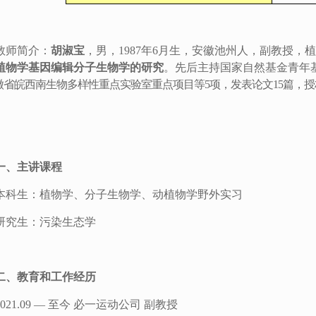
教师简介：
胡淑宝
，男，
1987
年
6
月生，安徽池州人，副教授，植
植物学
基因编辑分子生物学的研究
。先后主持国家自然基金青年
徽省皖西南生物多样性重点实验室重点项目等
5
项，发表论文
15
篇，授
一、主讲课程
本科生：
植物学、分子生物学、动植物学野外实习
研究生：
污染生态学
二、教育和工作经历
0
21
.09 —
至今
必一运动公司
副教授