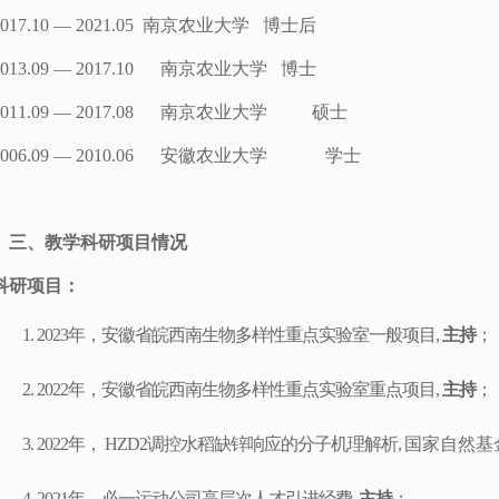
2017.10 —
2021.05
南京农业大学
博士后
01
3
.09 —
2
01
7
.
10
南京农业大学
博士
011.09
—
2
01
7
.
08
南京农业大学
硕
士
006.09
—
2010.06
安徽农业大学 学士
三
、教学科研项目情况
科研项目：
1.
2023
年，安徽省皖西南生物多样性重点实验室一般项目
,
主持
；
2.
2022
年，安徽省皖西南生物多样性重点实验室重点项目
,
主持
；
3.
2022
年，
HZD2
调控水稻缺锌响应的分子机理解析
,
国家
自然
基
4.
2021
年，必一运动公司高层次人才引进经费
,
主持
；