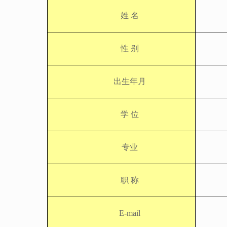
姓
名
性
别
出生年月
学
位
专业
职
称
E-mail