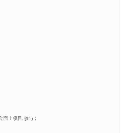
金
面上项目
,
参与；