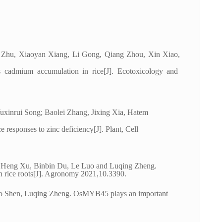
 Zhu
,
Xiaoyan Xiang
,
Li Gong
,
Qiang Zhou
,
Xin Xiao
,
s cadmium accumulation in rice
[J]
.
Ecotoxicology and
uxinrui Song; Baolei Zhang
,
Jixing Xia
,
Hatem
e responses to zinc deficiency[J]
.
Plant, Cell
a, Heng Xu, Binbin Du, Le Luo and Luqing Zheng.
n rice roots[J]. Agronomy 2021,10.3390.
 Shen, Luqing Zheng. OsMYB45 plays an important