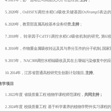
5.
20
20
年，
OsHSFX
调控水稻
Cd
吸收关键基因
OsNramp5
表达
6.
2
020
年，教育部直属高校基本业务经费
,
主持
；
7.
2018
年，
转录因子
CdTF1
调控水稻
Cd
吸收机制的研究
,
第
63
8.
2016
年，作物重金属吸收转运及其与养分互作的分子机制
,
国家
9.
2015
年，
NAC300
调控水稻镉吸收及其在土壤镉污染修复中的应
10.
2014
年，江苏省普通高校研究生创新计划项目
,
主持
。
教学项目
1.
2022
年度 省级质量工程 植物学课程师范课程，
共同主持；
2.
2024
年度 校级质量工程 基于科学素养的植物学野外实习课程