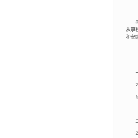
从事
和安
2