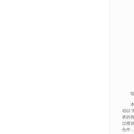
动以
承的
过模
合作，