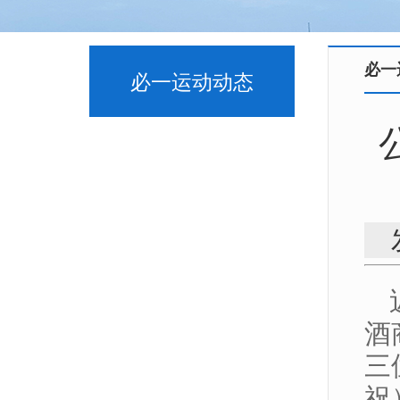
必一
必一运动动态
酒
三
祝