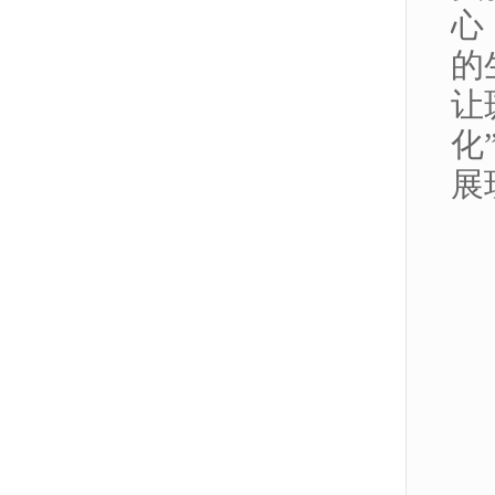
心
的
让
化
展