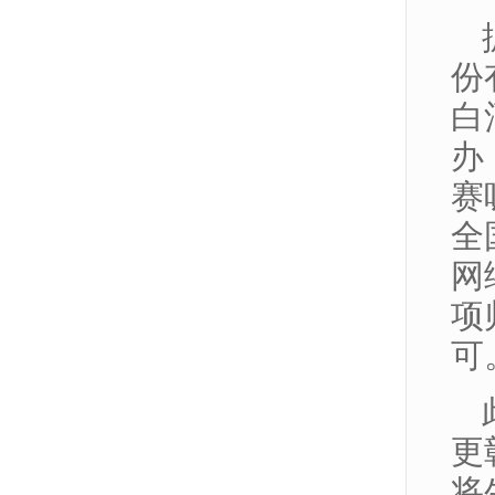
份
白
办
赛
全
网
项
可
更
将