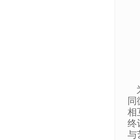
同
相
终
与